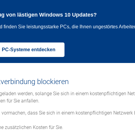
ug von lästigen Windows 10 Updates?
nden Sie leistungsstarke PCs, die Ihnen ungestörtes Arbeite
PC-Systeme entdecken
kverbindung blockieren
geladen werden, solange Sie sich in einem kostenpflichtigen Ne
n für Sie anfallen.
 vormachen, dass Sie sich in einem kostenpflichtigen Netzwerk
e zusätzlichen Kosten für Sie.