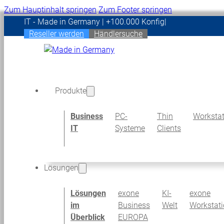
Zum Hauptinhalt springen
Zum Footer springen
IT - Made in Germany | +100.000 Konfigurationen indivi
Reseller werden
Händlersuche
Produkte
Business
PC-
Thin
Workstat
IT
Systeme
Clients
Lösungen
Lösungen
exone
KI-
exone
im
Business
Welt
Workstat
Überblick
EUROPA