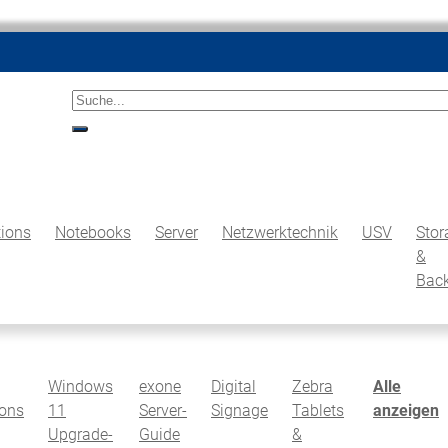
due
|
Suche<
suche
ions
Notebooks
Server
Netzwerktechnik
USV
Stor
&
Bac
Windows
exone
Digital
Zebra
Alle
ions
11
Server-
Signage
Tablets
anzeigen
Upgrade-
Guide
&