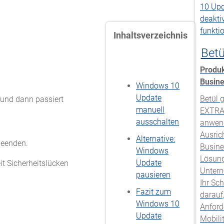
Inhaltsverzeichnis
Betü
Produk
Busin
Windows 10
Update
Betül g
n und dann passiert
manuell
EXTRA 
ausschalten
anwend
Ausric
Alternative:
beenden.
Busine
Windows
Lösung
Update
t Sicherheitslücken
Unter
pausieren
Ihr Sc
.
Fazit zum
darauf,
Windows 10
Anford
Update
Mobili