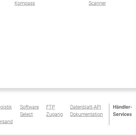
Kompass
Scanner
gistik
Software
FTP
Datenblatt-API
Händler-
Select
Zugang
Dokumentation
Services
ersand