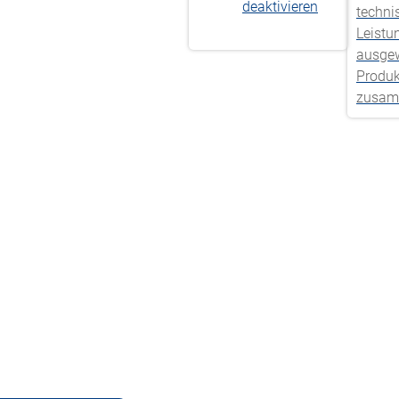
deaktivieren
techni
Leistu
ausge
Produk
zusam