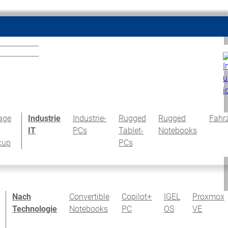
age
Industrie
Industrie-
Rugged
Rugged
Fahr
IT
PCs
Tablet-
Notebooks
kup
PCs
Nach
Convertible
Copilot+
IGEL
Proxmox
Technologie
Notebooks
PC
OS
VE