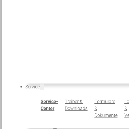
Service
Service-
Treiber &
Formulare
Lo
Center
Downloads
&
&
Dokumente
V