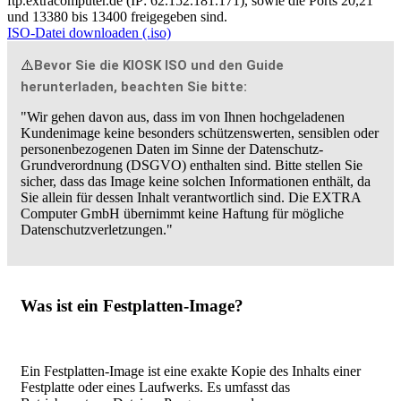
ftp.extracomputer.de (IP: 62.152.181.171), sowie die Ports 20,21
und 13380 bis 13400 freigegeben sind.
ISO-Datei downloaden (.iso)
⚠️
Bevor Sie die KIOSK ISO und den Guide
herunterladen, beachten Sie bitte:
"Wir gehen davon aus, dass im von Ihnen hochgeladenen
Kundenimage keine besonders schützenswerten, sensiblen oder
personenbezogenen Daten im Sinne der Datenschutz-
Grundverordnung (DSGVO) enthalten sind. Bitte stellen Sie
sicher, dass das Image keine solchen Informationen enthält, da
Sie allein für dessen Inhalt verantwortlich sind. Die EXTRA
Computer GmbH übernimmt keine Haftung für mögliche
Datenschutzverletzungen."
Was ist ein Festplatten-Image?
Ein Festplatten-Image ist eine exakte Kopie des Inhalts einer
Festplatte oder eines Laufwerks. Es umfasst das