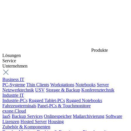
Produkte
Lösungen
Service
Unternehmen
Business IT
PC-Systeme
Thin Clients
Workstations
Notebooks
Server
Netzwerktechnik
USV
Storage & Backup
Konferenztechnik
Industrie IT
Industrie-PCs
Rugged Tablet-PCs
Rugged Notebooks
Fahrzeugterminals
Panel-PCs & Touchmonitore
exone.Cloud
IaaS
Backup Services
Onlinespeicher
Mailarchivierung
Software
Lizenzen
Hosted Server
Housing
Zubehör & Komponenten