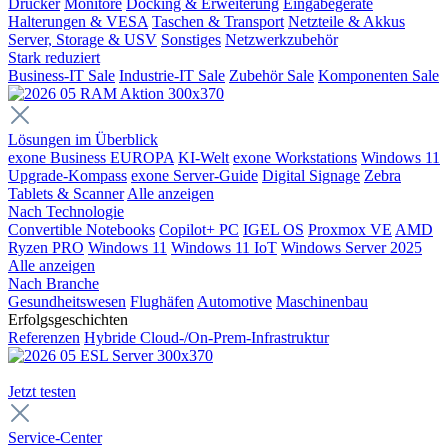
Drucker
Monitore
Docking & Erweiterung
Eingabegeräte
Halterungen & VESA
Taschen & Transport
Netzteile & Akkus
Server, Storage & USV
Sonstiges
Netzwerkzubehör
Stark reduziert
Business-IT Sale
Industrie-IT Sale
Zubehör Sale
Komponenten Sale
Lösungen im Überblick
exone Business EUROPA
KI-Welt
exone Workstations
Windows 11
Upgrade-Kompass
exone Server-Guide
Digital Signage
Zebra
Tablets & Scanner
Alle anzeigen
Nach Technologie
Convertible Notebooks
Copilot+ PC
IGEL OS
Proxmox VE
AMD
Ryzen PRO
Windows 11
Windows 11 IoT
Windows Server 2025
Alle anzeigen
Nach Branche
Gesundheitswesen
Flughäfen
Automotive
Maschinenbau
Erfolgsgeschichten
Referenzen
Hybride Cloud-/On-Prem-Infrastruktur
Jetzt testen
Service-Center