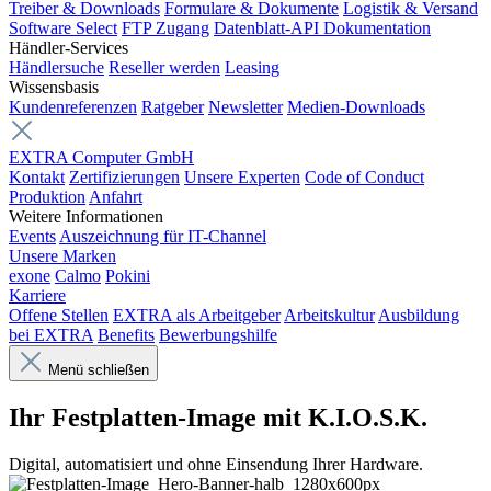
Treiber & Downloads
Formulare & Dokumente
Logistik & Versand
Software Select
FTP Zugang
Datenblatt-API Dokumentation
Händler-Services
Händlersuche
Reseller werden
Leasing
Wissensbasis
Kundenreferenzen
Ratgeber
Newsletter
Medien-Downloads
EXTRA Computer GmbH
Kontakt
Zertifizierungen
Unsere Experten
Code of Conduct
Produktion
Anfahrt
Weitere Informationen
Events
Auszeichnung für IT-Channel
Unsere Marken
exone
Calmo
Pokini
Karriere
Offene Stellen
EXTRA als Arbeitgeber
Arbeitskultur
Ausbildung
bei EXTRA
Benefits
Bewerbungshilfe
Menü schließen
Ihr Festplatten-Image mit K.I.O.S.K.
Digital, automatisiert und ohne Einsendung Ihrer Hardware.