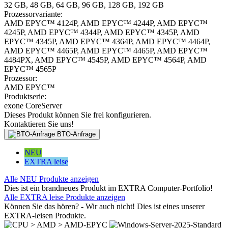
32 GB, 48 GB, 64 GB, 96 GB, 128 GB, 192 GB
Prozessorvariante:
AMD EPYC™ 4124P, AMD EPYC™ 4244P, AMD EPYC™
4245P, AMD EPYC™ 4344P, AMD EPYC™ 4345P, AMD
EPYC™ 4345P, AMD EPYC™ 4364P, AMD EPYC™ 4464P,
AMD EPYC™ 4465P, AMD EPYC™ 4465P, AMD EPYC™
4484PX, AMD EPYC™ 4545P, AMD EPYC™ 4564P, AMD
EPYC™ 4565P
Prozessor:
AMD EPYC™
Produktserie:
exone CoreServer
Dieses Produkt können Sie frei konfigurieren.
Kontaktieren Sie uns!
BTO-Anfrage
NEU
EXTRA leise
Alle NEU Produkte anzeigen
Dies ist ein brandneues Produkt im EXTRA Computer-Portfolio!
Alle EXTRA leise Produkte anzeigen
Können Sie das hören? - Wir auch nicht! Dies ist eines unserer
EXTRA-leisen Produkte.