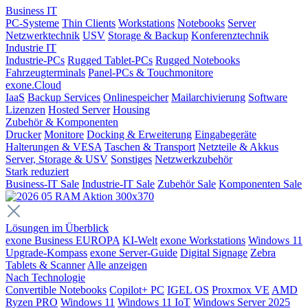
Business IT
PC-Systeme
Thin Clients
Workstations
Notebooks
Server
Netzwerktechnik
USV
Storage & Backup
Konferenztechnik
Industrie IT
Industrie-PCs
Rugged Tablet-PCs
Rugged Notebooks
Fahrzeugterminals
Panel-PCs & Touchmonitore
exone.Cloud
IaaS
Backup Services
Onlinespeicher
Mailarchivierung
Software
Lizenzen
Hosted Server
Housing
Zubehör & Komponenten
Drucker
Monitore
Docking & Erweiterung
Eingabegeräte
Halterungen & VESA
Taschen & Transport
Netzteile & Akkus
Server, Storage & USV
Sonstiges
Netzwerkzubehör
Stark reduziert
Business-IT Sale
Industrie-IT Sale
Zubehör Sale
Komponenten Sale
Lösungen im Überblick
exone Business EUROPA
KI-Welt
exone Workstations
Windows 11
Upgrade-Kompass
exone Server-Guide
Digital Signage
Zebra
Tablets & Scanner
Alle anzeigen
Nach Technologie
Convertible Notebooks
Copilot+ PC
IGEL OS
Proxmox VE
AMD
Ryzen PRO
Windows 11
Windows 11 IoT
Windows Server 2025