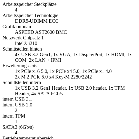
Arbeitsspeicher Steckplätze
4
Arbeitsspeicher Technologie
DDR5-UDIMM ECC
Grafik onboard
ASPEED AST2600 BMC
Netzwerk Chipsatz 1
Intel® i210
Schnittstellen hinten
4x USB 3.2 Gen1, 1x VGA, 1x DisplayPort, 1x HDMI, 1x
COM, 2x LAN + IPMI
Erweiterungsslots
1x PCIe x16 5.0, 1x PCIe x4 5.0, 1x PCIe x1 4.0
2x M.2 PCIe 5.0 x4 Key-M 2280/2242
Schnittstellen intern
1x USB 3.2 Gen1 Header, 1x USB 2.0 header, 1x TPM
Header, 4x SATA 6Gb/s
intern USB 3.1
intern USB 2.0
2
intern TPM
1
SATA3 (6Gb/s)
4
Betriebstemperaturbereich