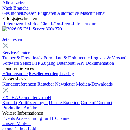
Alle anzeigen
Nach Branche
Gesundheitswesen
Flughäfen
Automotive
Maschinenbau
Erfolgsgeschichten
Referenzen
Hybride Cloud-/On-Prem-Infrastruktur
Jetzt testen
Service-Center
Treiber & Downloads
Formulare & Dokumente
Logistik & Versand
Software Select
FTP Zugang
Datenblatt-API Dokumentation
Händler-Services
Händlersuche
Reseller werden
Leasing
Wissensbasis
Kundenreferenzen
Ratgeber
Newsletter
Medien-Downloads
EXTRA Computer GmbH
Kontakt
Zertifizierungen
Unsere Experten
Code of Conduct
Produktion
Anfahrt
Weitere Informationen
Events
Auszeichnung für IT-Channel
Unsere Marken
exone
Calmo
Pokini