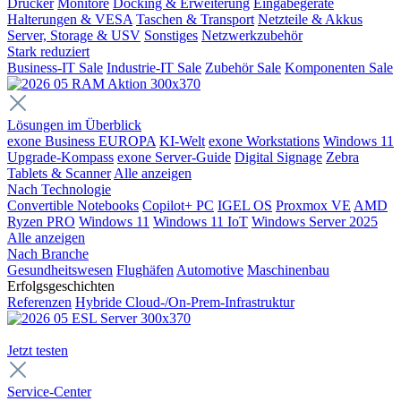
Drucker
Monitore
Docking & Erweiterung
Eingabegeräte
Halterungen & VESA
Taschen & Transport
Netzteile & Akkus
Server, Storage & USV
Sonstiges
Netzwerkzubehör
Stark reduziert
Business-IT Sale
Industrie-IT Sale
Zubehör Sale
Komponenten Sale
Lösungen im Überblick
exone Business EUROPA
KI-Welt
exone Workstations
Windows 11
Upgrade-Kompass
exone Server-Guide
Digital Signage
Zebra
Tablets & Scanner
Alle anzeigen
Nach Technologie
Convertible Notebooks
Copilot+ PC
IGEL OS
Proxmox VE
AMD
Ryzen PRO
Windows 11
Windows 11 IoT
Windows Server 2025
Alle anzeigen
Nach Branche
Gesundheitswesen
Flughäfen
Automotive
Maschinenbau
Erfolgsgeschichten
Referenzen
Hybride Cloud-/On-Prem-Infrastruktur
Jetzt testen
Service-Center