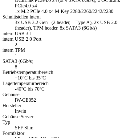
OCuLink PCIe4.0 x4 (or 4 SATA 6Gb/s), 2 OCuLink
PCIe4.0 x4
1x M.2 PCIe 4.0 x4 M-Key 2280/2260/2242/2230
Schnittstellen intern
3x USB 3.2 Gen1 (2 header, 1 Type A), 2x USB 2.0
(header), TPM header, 8x SATA3 (6Gb/s)
intern USB 3.1
intern USB 2.0 Port
2
intern TPM
1
SATA3 (6Gb/s)
8
Betriebstemperaturbereich
+10°C bis 35°C
Lagertemperaturbereich
-40°C bis 70°C
Gehäuse
IW-CE052
Hersteller
Inwin
Gehäuse Server
Typ
SFF Slim
Formfaktor