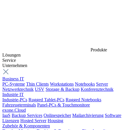
Produkte
Lösungen
Service
Unternehmen
Business IT
PC-Systeme
Thin Clients
Workstations
Notebooks
Server
Netzwerktechnik
USV
Storage & Backup
Konferenztechnik
Industrie IT
Industrie-PCs
Rugged Tablet-PCs
Rugged Notebooks
Fahrzeugterminals
Panel-PCs & Touchmonitore
exone.Cloud
IaaS
Backup Services
Onlinespeicher
Mailarchivierung
Software
Lizenzen
Hosted Server
Housing
Zubehör & Komponenten