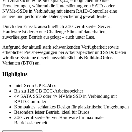
Ein zusätzliche PCIe-Steckplatz(x4) ermöglichen flexible
Erweiterungen, während die Unterstützung von SATA- oder
NVMe-SSDs in Verbindung mit einem RAID-Controller eine
sichere und performante Datenspeicherung gewährleistet.
Durch den Einsatz ausschließlich 24/7-zertifizierter Server-
Hardware ist der exone Challenge Slim auf dauerhaften,
zuverlässigen Betrieb ausgelegt – auch unter Last.
Aufgrund der aktuell stark schwankenden Verfügbarkeit sowie
erheblicher Preisbewegungen bei Arbeitsspeicher und SSDs bieten
wir diese Systeme derzeit ausschließlich als Build-to-Order-
Varianten (BTO) an.
Highlights
Intel Xeon UP E-24xx
Bis zu 128 GB ECC-Arbeitsspeicher
4× SATA SSD oder 4× NVMe SSD in Verbindung mit
RAID-Controller
Kompaktes, schlankes Design für platzkritische Umgebungen
Besonders leiser Betrieb, ideal für Büros
24/7-zertifizierte Server-Hardware für maximale
Betriebssicherheit