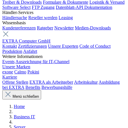
Treiber & Downloads
Formulare & Dokumente
Logistik & Versand
Software Select
FTP Zugang
Datenblatt-API Dokumentation
Händler-Services
Händlersuche
Reseller werden
Leasing
Wissensbasis
Kundenreferenzen
Ratgeber
Newsletter
Medien-Downloads
EXTRA Computer GmbH
Kontakt
Zertifizierungen
Unsere Experten
Code of Conduct
Produktion
Anfahrt
Weitere Informationen
Events
Auszeichnung für IT-Channel
Unsere Marken
exone
Calmo
Pokini
Karriere
Offene Stellen
EXTRA als Arbeitgeber
Arbeitskultur
Ausbildung
bei EXTRA
Benefits
Bewerbungshilfe
Menü schließen
Home
Business IT
Server