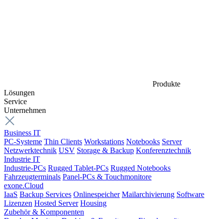
Produkte
Lösungen
Service
Unternehmen
Business IT
PC-Systeme
Thin Clients
Workstations
Notebooks
Server
Netzwerktechnik
USV
Storage & Backup
Konferenztechnik
Industrie IT
Industrie-PCs
Rugged Tablet-PCs
Rugged Notebooks
Fahrzeugterminals
Panel-PCs & Touchmonitore
exone.Cloud
IaaS
Backup Services
Onlinespeicher
Mailarchivierung
Software
Lizenzen
Hosted Server
Housing
Zubehör & Komponenten