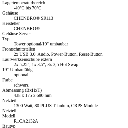
Lagertemperaturbereich
-40°C bis 70°C
Gehäuse
CHENBRO® SR113
Hersteller
CHENBRO®
Gehäuse Server
Typ
Tower optional/19" umbaubar
Frontschnittstellen
2x USB 3.0, Audio, Power-Button, Reset-Button
Laufwerkseinschübe extern
2x 5,25", 1x 3,5", 8x 3,5 Hot Swap
19" Umbaufähig
optional
Farbe
schwarz
Abmessung (BxHxT)
438 x 175 x 680 mm
Netzteil
1300 Watt, 80 PLUS Titanium, CRPS Module
Netzteil
Modell
R1CA2132A
Bautyp