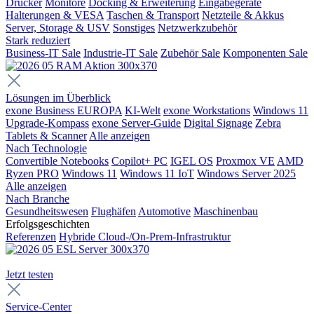
Drucker
Monitore
Docking & Erweiterung
Eingabegeräte
Halterungen & VESA
Taschen & Transport
Netzteile & Akkus
Server, Storage & USV
Sonstiges
Netzwerkzubehör
Stark reduziert
Business-IT Sale
Industrie-IT Sale
Zubehör Sale
Komponenten Sale
Lösungen im Überblick
exone Business EUROPA
KI-Welt
exone Workstations
Windows 11
Upgrade-Kompass
exone Server-Guide
Digital Signage
Zebra
Tablets & Scanner
Alle anzeigen
Nach Technologie
Convertible Notebooks
Copilot+ PC
IGEL OS
Proxmox VE
AMD
Ryzen PRO
Windows 11
Windows 11 IoT
Windows Server 2025
Alle anzeigen
Nach Branche
Gesundheitswesen
Flughäfen
Automotive
Maschinenbau
Erfolgsgeschichten
Referenzen
Hybride Cloud-/On-Prem-Infrastruktur
Jetzt testen
Service-Center