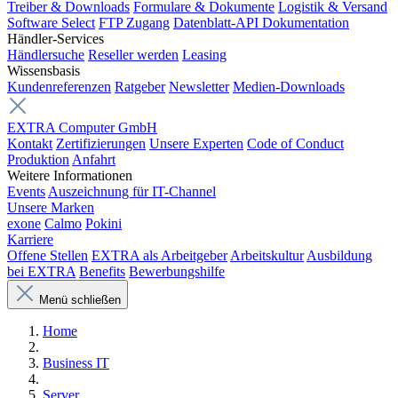
Treiber & Downloads
Formulare & Dokumente
Logistik & Versand
Software Select
FTP Zugang
Datenblatt-API Dokumentation
Händler-Services
Händlersuche
Reseller werden
Leasing
Wissensbasis
Kundenreferenzen
Ratgeber
Newsletter
Medien-Downloads
EXTRA Computer GmbH
Kontakt
Zertifizierungen
Unsere Experten
Code of Conduct
Produktion
Anfahrt
Weitere Informationen
Events
Auszeichnung für IT-Channel
Unsere Marken
exone
Calmo
Pokini
Karriere
Offene Stellen
EXTRA als Arbeitgeber
Arbeitskultur
Ausbildung
bei EXTRA
Benefits
Bewerbungshilfe
Menü schließen
Home
Business IT
Server