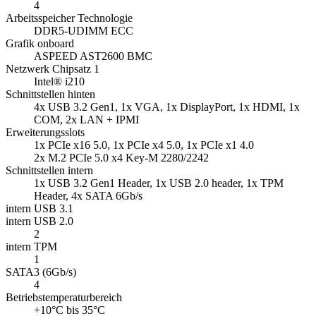
4
Arbeitsspeicher Technologie
DDR5-UDIMM ECC
Grafik onboard
ASPEED AST2600 BMC
Netzwerk Chipsatz 1
Intel® i210
Schnittstellen hinten
4x USB 3.2 Gen1, 1x VGA, 1x DisplayPort, 1x HDMI, 1x
COM, 2x LAN + IPMI
Erweiterungsslots
1x PCIe x16 5.0, 1x PCIe x4 5.0, 1x PCIe x1 4.0
2x M.2 PCIe 5.0 x4 Key-M 2280/2242
Schnittstellen intern
1x USB 3.2 Gen1 Header, 1x USB 2.0 header, 1x TPM
Header, 4x SATA 6Gb/s
intern USB 3.1
intern USB 2.0
2
intern TPM
1
SATA3 (6Gb/s)
4
Betriebstemperaturbereich
+10°C bis 35°C