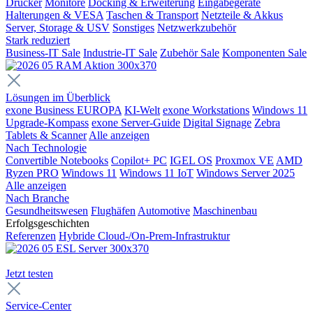
Drucker
Monitore
Docking & Erweiterung
Eingabegeräte
Halterungen & VESA
Taschen & Transport
Netzteile & Akkus
Server, Storage & USV
Sonstiges
Netzwerkzubehör
Stark reduziert
Business-IT Sale
Industrie-IT Sale
Zubehör Sale
Komponenten Sale
Lösungen im Überblick
exone Business EUROPA
KI-Welt
exone Workstations
Windows 11
Upgrade-Kompass
exone Server-Guide
Digital Signage
Zebra
Tablets & Scanner
Alle anzeigen
Nach Technologie
Convertible Notebooks
Copilot+ PC
IGEL OS
Proxmox VE
AMD
Ryzen PRO
Windows 11
Windows 11 IoT
Windows Server 2025
Alle anzeigen
Nach Branche
Gesundheitswesen
Flughäfen
Automotive
Maschinenbau
Erfolgsgeschichten
Referenzen
Hybride Cloud-/On-Prem-Infrastruktur
Jetzt testen
Service-Center