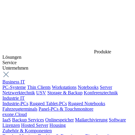
Produkte
Lösungen
Service
Unternehmen
Business IT
PC-Systeme
Thin Clients
Workstations
Notebooks
Server
Netzwerktechnik
USV
Storage & Backup
Konferenztechnik
Industrie IT
Industrie-PCs
Rugged Tablet-PCs
Rugged Notebooks
Fahrzeugterminals
Panel-PCs & Touchmonitore
exone.Cloud
IaaS
Backup Services
Onlinespeicher
Mailarchivierung
Software
Lizenzen
Hosted Server
Housing
Zubehör & Komponenten