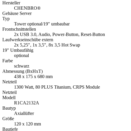
Hersteller
CHENBRO®
Gehäuse Server
Typ
Tower optional/19" umbaubar
Frontschnittstellen
2x USB 3.0, Audio, Power-Button, Reset-Button
Laufwerkseinschübe extern
2x 5,25", 1x 3,5", 8x 3,5 Hot Swap
19" Umbaufähig
optional
Farbe
schwarz
Abmessung (BxHxT)
438 x 175 x 680 mm
Netzteil
1300 Watt, 80 PLUS Titanium, CRPS Module
Netzteil
Modell
R1CA2132A
Bautyp
Axiallüfter
Größe
120 x 120 mm
Bautiefe