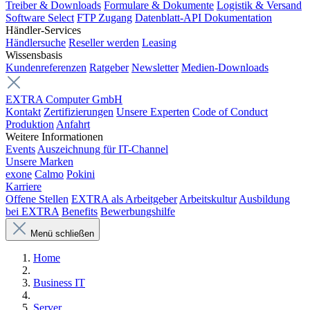
Treiber & Downloads
Formulare & Dokumente
Logistik & Versand
Software Select
FTP Zugang
Datenblatt-API Dokumentation
Händler-Services
Händlersuche
Reseller werden
Leasing
Wissensbasis
Kundenreferenzen
Ratgeber
Newsletter
Medien-Downloads
EXTRA Computer GmbH
Kontakt
Zertifizierungen
Unsere Experten
Code of Conduct
Produktion
Anfahrt
Weitere Informationen
Events
Auszeichnung für IT-Channel
Unsere Marken
exone
Calmo
Pokini
Karriere
Offene Stellen
EXTRA als Arbeitgeber
Arbeitskultur
Ausbildung
bei EXTRA
Benefits
Bewerbungshilfe
Menü schließen
Home
Business IT
Server