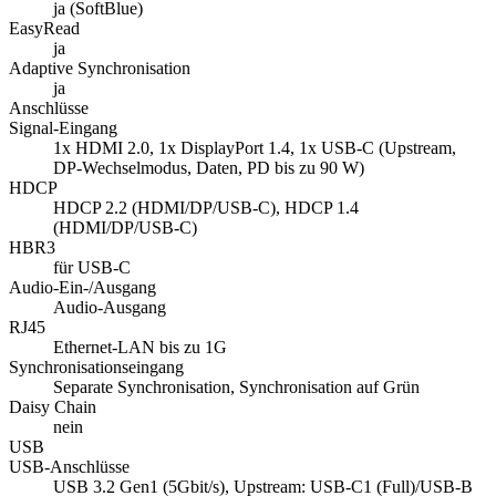
ja (SoftBlue)
EasyRead
ja
Adaptive Synchronisation
ja
Anschlüsse
Signal-Eingang
1x HDMI 2.0, 1x DisplayPort 1.4, 1x USB-C (Upstream,
DP-Wechselmodus, Daten, PD bis zu 90 W)
HDCP
HDCP 2.2 (HDMI/DP/USB-C), HDCP 1.4
(HDMI/DP/USB-C)
HBR3
für USB-C
Audio-Ein-/Ausgang
Audio-Ausgang
RJ45
Ethernet-LAN bis zu 1G
Synchronisationseingang
Separate Synchronisation, Synchronisation auf Grün
Daisy Chain
nein
USB
USB-Anschlüsse
USB 3.2 Gen1 (5Gbit/s), Upstream: USB-C1 (Full)/USB-B