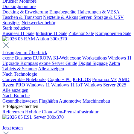
Drucker
Monitore
Dockingmonitore
Docking & Erweiterung
Eingabegeräte
Halterungen & VESA
Taschen & Transport
Netzteile & Akkus
Server, Storage & USV
Sonstiges
Netzwerkzubehör
Stark reduziert
Business-IT Sale
Industrie-IT Sale
Zubehör Sale
Komponenten Sale
Lösungen im Überblick
exone Business EUROPA
KI-Welt
exone Workstations
Windows 11
Upgrade-Kompass
exone Server-Guide
Digital Signage
Zebra
Tablets & Scanner
Alle anzeigen
Nach Technologie
Convertible Notebooks
Copilot+ PC
IGEL OS
Proxmox VE
AMD
Ryzen PRO
Windows 11
Windows 11 IoT
Windows Server 2025
Alle anzeigen
Nach Branche
Gesundheitswesen
Flughäfen
Automotive
Maschinenbau
Erfolgsgeschichten
Referenzen
Hybride Cloud-/On-Prem-Infrastruktur
Jetzt testen