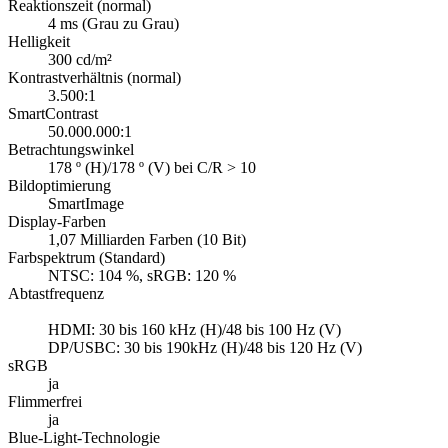
Reaktionszeit (normal)
4 ms (Grau zu Grau)
Helligkeit
300 cd/m²
Kontrastverhältnis (normal)
3.500:1
SmartContrast
50.000.000:1
Betrachtungswinkel
178 º (H)/178 º (V) bei C/R > 10
Bildoptimierung
SmartImage
Display-Farben
1,07 Milliarden Farben (10 Bit)
Farbspektrum (Standard)
NTSC: 104 %, sRGB: 120 %
Abtastfrequenz
HDMI: 30 bis 160 kHz (H)/48 bis 100 Hz (V)
DP/USBC: 30 bis 190kHz (H)/48 bis 120 Hz (V)
sRGB
ja
Flimmerfrei
ja
Blue-Light-Technologie