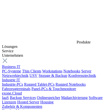
Produkte
Lösungen
Service
Unternehmen
Business IT
PC-Systeme
Thin Clients
Workstations
Notebooks
Server
Netzwerktechnik
USV
Storage & Backup
Konferenztechnik
Industrie IT
Industrie-PCs
Rugged Tablet-PCs
Rugged Notebooks
Fahrzeugterminals
Panel-PCs & Touchmonitore
exone.Cloud
IaaS
Backup Services
Onlinespeicher
Mailarchivierung
Software
Lizenzen
Hosted Server
Housing
Zubehör & Komponenten