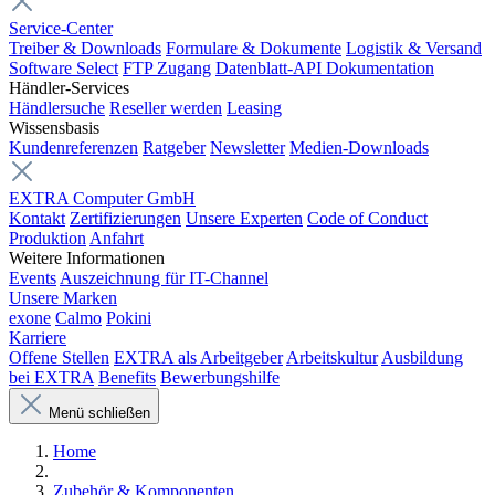
Service-Center
Treiber & Downloads
Formulare & Dokumente
Logistik & Versand
Software Select
FTP Zugang
Datenblatt-API Dokumentation
Händler-Services
Händlersuche
Reseller werden
Leasing
Wissensbasis
Kundenreferenzen
Ratgeber
Newsletter
Medien-Downloads
EXTRA Computer GmbH
Kontakt
Zertifizierungen
Unsere Experten
Code of Conduct
Produktion
Anfahrt
Weitere Informationen
Events
Auszeichnung für IT-Channel
Unsere Marken
exone
Calmo
Pokini
Karriere
Offene Stellen
EXTRA als Arbeitgeber
Arbeitskultur
Ausbildung
bei EXTRA
Benefits
Bewerbungshilfe
Menü schließen
Home
Zubehör & Komponenten