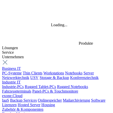
Loading...
Produkte
Lösungen
Service
Unternehmen
Business IT
PC-Systeme
Thin Clients
Workstations
Notebooks
Server
Netzwerktechnik
USV
Storage & Backup
Konferenztechnik
Industrie IT
Industrie-PCs
Rugged Tablet-PCs
Rugged Notebooks
Fahrzeugterminals
Panel-PCs & Touchmonitore
exone.Cloud
IaaS
Backup Services
Onlinespeicher
Mailarchivierung
Software
Lizenzen
Hosted Server
Housing
Zubehör & Komponenten