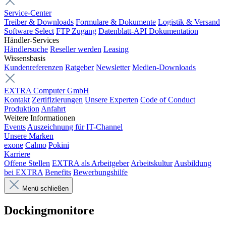
Service-Center
Treiber & Downloads
Formulare & Dokumente
Logistik & Versand
Software Select
FTP Zugang
Datenblatt-API Dokumentation
Händler-Services
Händlersuche
Reseller werden
Leasing
Wissensbasis
Kundenreferenzen
Ratgeber
Newsletter
Medien-Downloads
EXTRA Computer GmbH
Kontakt
Zertifizierungen
Unsere Experten
Code of Conduct
Produktion
Anfahrt
Weitere Informationen
Events
Auszeichnung für IT-Channel
Unsere Marken
exone
Calmo
Pokini
Karriere
Offene Stellen
EXTRA als Arbeitgeber
Arbeitskultur
Ausbildung
bei EXTRA
Benefits
Bewerbungshilfe
Menü schließen
Dockingmonitore