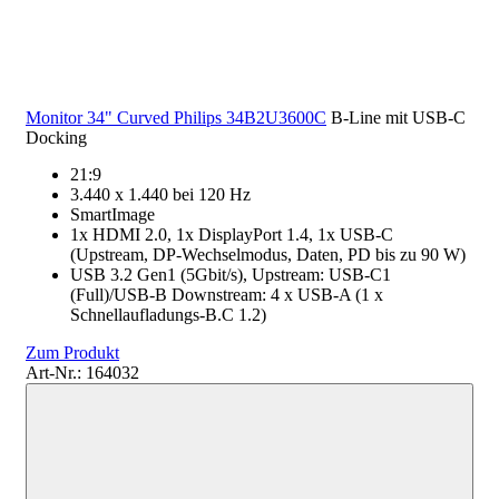
Monitor 34" Curved Philips 34B2U3600C
B-Line mit USB-C
Docking
21:9
3.440 x 1.440 bei 120 Hz
SmartImage
1x HDMI 2.0, 1x DisplayPort 1.4, 1x USB-C
(Upstream, DP-Wechselmodus, Daten, PD bis zu 90 W)
USB 3.2 Gen1 (5Gbit/s), Upstream: USB-C1
(Full)/USB-B Downstream: 4 x USB-A (1 x
Schnellaufladungs-B.C 1.2)
Zum Produkt
Art-Nr.: 164032