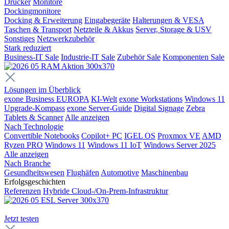
Drucker
Monitore
Dockingmonitore
Docking & Erweiterung
Eingabegeräte
Halterungen & VESA
Taschen & Transport
Netzteile & Akkus
Server, Storage & USV
Sonstiges
Netzwerkzubehör
Stark reduziert
Business-IT Sale
Industrie-IT Sale
Zubehör Sale
Komponenten Sale
Lösungen im Überblick
exone Business EUROPA
KI-Welt
exone Workstations
Windows 11
Upgrade-Kompass
exone Server-Guide
Digital Signage
Zebra
Tablets & Scanner
Alle anzeigen
Nach Technologie
Convertible Notebooks
Copilot+ PC
IGEL OS
Proxmox VE
AMD
Ryzen PRO
Windows 11
Windows 11 IoT
Windows Server 2025
Alle anzeigen
Nach Branche
Gesundheitswesen
Flughäfen
Automotive
Maschinenbau
Erfolgsgeschichten
Referenzen
Hybride Cloud-/On-Prem-Infrastruktur
Jetzt testen