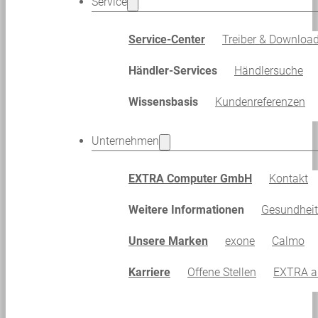
Service
Service-Center
Treiber & Downloa
Händler-Services
Händlersuche
Wissensbasis
Kundenreferenzen
Unternehmen
EXTRA Computer GmbH
Kontakt
Weitere Informationen
Gesundhei
Unsere Marken
exone
Calmo
Karriere
Offene Stellen
EXTRA al