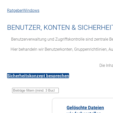
Ratgeber
Windows
BENUTZER, KONTEN & SICHERHEI
Benutzerverwaltung und Zugriffskontrolle sind zentrale Bes
Hier behandeln wir Benutzerkonten, Gruppenrichtlinien,
Die Inh
Sicherheitskonzept besprechen
Gelöschte Dateien