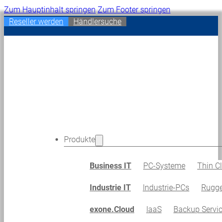
Zum Hauptinhalt springen
Zum Footer springen
Reseller werden
Händlersuche
Produkte
Business IT
PC-Systeme
Thin Cl
Industrie IT
Industrie-PCs
Rugge
exone.Cloud
IaaS
Backup Servi