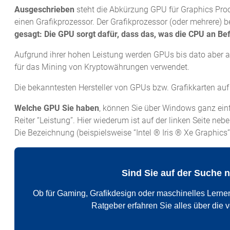
Ausgeschrieben
steht die Abkürzung GPU für Graphics Proc
einen Grafikprozessor. Der Grafikprozessor (oder mehrere) be
gesagt: Die GPU sorgt dafür, dass das, was die CPU an Bef
Aufgrund ihrer hohen Leistung werden GPUs bis dato aber a
für das Mining von Kryptowährungen verwendet.
Die bekanntesten Hersteller von GPUs bzw. Grafikkarten au
Welche GPU Sie haben
, können Sie über Windows ganz einf
Reiter “Leistung”. Hier wiederum ist auf der linken Seite ne
Die Bezeichnung (beispielsweise “Intel ® Iris ® Xe Graphics”
Sind Sie auf der Suche 
Ob für Gaming, Grafikdesign oder maschinelles Lernen 
Ratgeber erfahren Sie alles über die