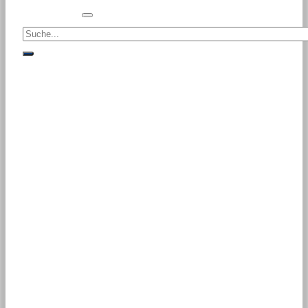
Suche<
suche