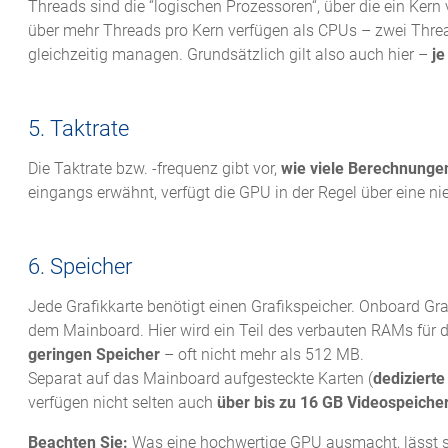
Threads sind die “logischen Prozessoren“, über die ein Kern
über mehr Threads pro Kern verfügen als CPUs – zwei Threa
gleichzeitig managen. Grundsätzlich gilt also auch hier –
je
5. Taktrate
Die Taktrate bzw. -frequenz gibt vor,
wie viele Berechnunge
eingangs erwähnt, verfügt die GPU in der Regel über eine nie
6. Speicher
Jede Grafikkarte benötigt einen Grafikspeicher. Onboard Gr
dem Mainboard. Hier wird ein Teil des verbauten RAMs für d
geringen Speicher
– oft nicht mehr als 512 MB.
Separat auf das Mainboard aufgesteckte Karten (
dedizierte
verfügen nicht selten auch
über bis zu 16 GB Videospeiche
Beachten Sie:
Was eine hochwertige GPU ausmacht, lässt si