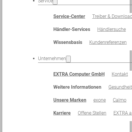
Service
Service-Center
Treiber & Downloa
Händler-Services
Händlersuche
Wissensbasis
Kundenreferenzen
Unternehmen
EXTRA Computer GmbH
Kontakt
Weitere Informationen
Gesundhei
Unsere Marken
exone
Calmo
Karriere
Offene Stellen
EXTRA al