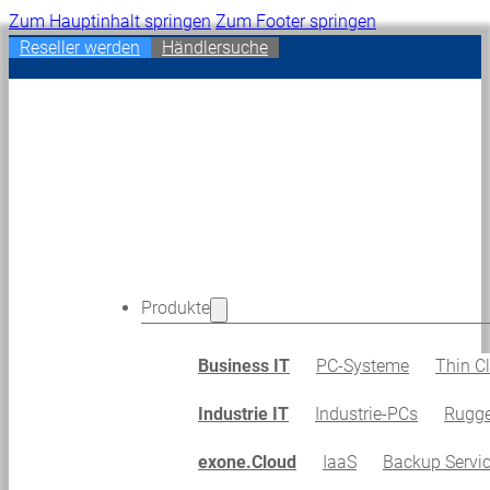
Zum Hauptinhalt springen
Zum Footer springen
Reseller werden
Händlersuche
Produkte
Business IT
PC-Systeme
Thin Cl
Industrie IT
Industrie-PCs
Rugge
exone.Cloud
IaaS
Backup Servi