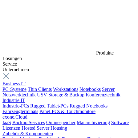
Produkte
Lösungen
Service
Unternehmen
Business IT
PC-Systeme
Thin Clients
Workstations
Notebooks
Server
Netzwerktechnik
USV
Storage & Backup
Konferenztechnik
Industrie IT
Industrie-PCs
Rugged Tablet-PCs
Rugged Notebooks
Fahrzeugterminals
Panel-PCs & Touchmonitore
exone.Cloud
IaaS
Backup Services
Onlinespeicher
Mailarchivierung
Software
Lizenzen
Hosted Server
Housing
Zubehör & Komponenten