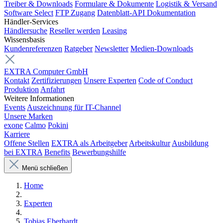
Treiber & Downloads
Formulare & Dokumente
Logistik & Versand
Software Select
FTP Zugang
Datenblatt-API Dokumentation
Händler-Services
Händlersuche
Reseller werden
Leasing
Wissensbasis
Kundenreferenzen
Ratgeber
Newsletter
Medien-Downloads
EXTRA Computer GmbH
Kontakt
Zertifizierungen
Unsere Experten
Code of Conduct
Produktion
Anfahrt
Weitere Informationen
Events
Auszeichnung für IT-Channel
Unsere Marken
exone
Calmo
Pokini
Karriere
Offene Stellen
EXTRA als Arbeitgeber
Arbeitskultur
Ausbildung
bei EXTRA
Benefits
Bewerbungshilfe
Menü schließen
Home
Experten
Tobias Eberhardt