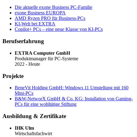
Die aktuelle exone Business PC-Familie
exone Business EUROPA
AMD Ryzen PRO für Business-PCs
KI-Welt bei EXTRA
Copilot+ PCs – eine neue Klasse von KI-PCs
Berufserfahrung
EXTRA Computer GmbH
Produktmanager für PC-Systeme
2022 - Heute
Projekte
BeneVit Holding GmbH: Windows 11 Umstellung mit 160
Mini-PCs
B&W-NetworX GmbH & Co. KG: Installation von Gaming-
PCs für eine wohltätige Stiftung
Ausbildung & Zertifikate
IHK Ulm
Wirtschaftsfachwirt