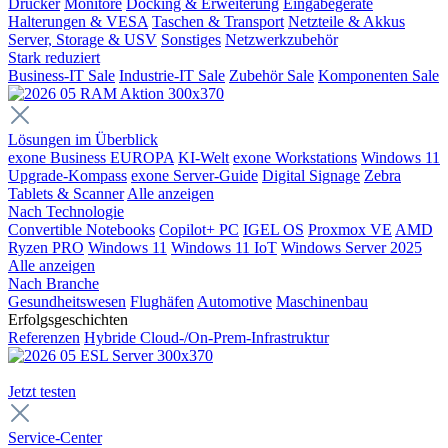
Drucker
Monitore
Docking & Erweiterung
Eingabegeräte
Halterungen & VESA
Taschen & Transport
Netzteile & Akkus
Server, Storage & USV
Sonstiges
Netzwerkzubehör
Stark reduziert
Business-IT Sale
Industrie-IT Sale
Zubehör Sale
Komponenten Sale
Lösungen im Überblick
exone Business EUROPA
KI-Welt
exone Workstations
Windows 11
Upgrade-Kompass
exone Server-Guide
Digital Signage
Zebra
Tablets & Scanner
Alle anzeigen
Nach Technologie
Convertible Notebooks
Copilot+ PC
IGEL OS
Proxmox VE
AMD
Ryzen PRO
Windows 11
Windows 11 IoT
Windows Server 2025
Alle anzeigen
Nach Branche
Gesundheitswesen
Flughäfen
Automotive
Maschinenbau
Erfolgsgeschichten
Referenzen
Hybride Cloud-/On-Prem-Infrastruktur
Jetzt testen
Service-Center