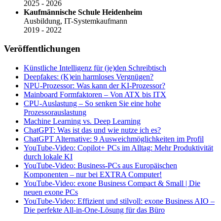
2025 - 2026
Kaufmännische Schule Heidenheim
Ausbildung, IT-Systemkaufmann
2019 - 2022
Veröffentlichungen
Künstliche Intelligenz für (je)den Schreibtisch
Deepfakes: (K)ein harmloses Vergnügen?
NPU-Prozessor: Was kann der KI-Prozessor?
Mainboard Formfaktoren – Von ATX bis ITX
CPU-Auslastung – So senken Sie eine hohe
Prozessorauslastung
Machine Learning vs. Deep Learning
ChatGPT: Was ist das und wie nutze ich es?
ChatGPT Alternative: 9 Ausweichmöglichkeiten im Profil
YouTube-Video: Copilot+ PCs im Alltag: Mehr Produktivität
durch lokale KI
YouTube-Video: Business-PCs aus Europäischen
Komponenten – nur bei EXTRA Computer!
YouTube-Video: exone Business Compact & Small | Die
neuen exone PCs
YouTube-Video: Effizient und stilvoll: exone Business AIO –
Die perfekte All-in-One-Lösung für das Büro