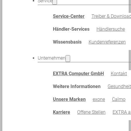
Service
Service-Center
Treiber & Downloa
Händler-Services
Händlersuche
Wissensbasis
Kundenreferenzen
Unternehmen
EXTRA Computer GmbH
Kontakt
Weitere Informationen
Gesundhei
Unsere Marken
exone
Calmo
Karriere
Offene Stellen
EXTRA al