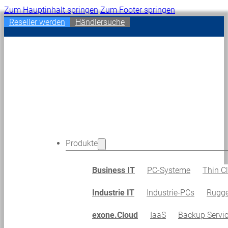
Zum Hauptinhalt springen
Zum Footer springen
Reseller werden
Händlersuche
Produkte
Business IT
PC-Systeme
Thin Cl
Industrie IT
Industrie-PCs
Rugge
exone.Cloud
IaaS
Backup Servi