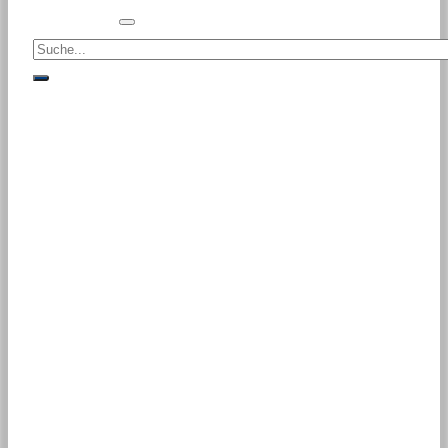
Suche<
suche