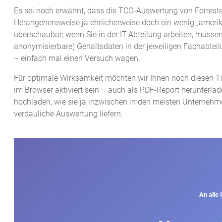
Es sei noch erwähnt, dass die TCO-Auswertung von Forrester 
Herangehensweise ja ehrlicherweise doch ein wenig „amerikan
überschaubar; wenn Sie in der IT-Abteilung arbeiten, müssen
anonymisierbare) Gehaltsdaten in der jeweiligen Fachabteilu
– einfach mal einen Versuch wagen.
Für optimale Wirksamkeit möchten wir Ihnen noch diesen T
im Browser aktiviert sein – auch als PDF-Report herunterladen
hochladen, wie sie ja inzwischen in den meisten Unternehme
verdauliche Auswertung liefern.
An alle