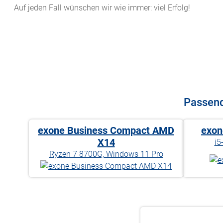
Auf jeden Fall wünschen wir wie immer: viel Erfolg!
Passend
exone Business Compact AMD
exon
X14
i5
Ryzen 7 8700G, Windows 11 Pro