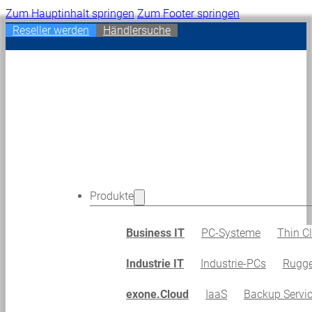
Zum Hauptinhalt springen
Zum Footer springen
Reseller werden
Händlersuche
Produkte
Business IT
PC-Systeme
Thin Cl
Industrie IT
Industrie-PCs
Rugge
exone.Cloud
IaaS
Backup Servi