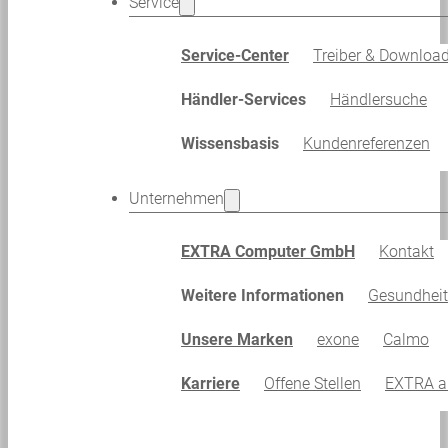
Service
Service-Center
Treiber & Downloa
Händler-Services
Händlersuche
Wissensbasis
Kundenreferenzen
Unternehmen
EXTRA Computer GmbH
Kontakt
Weitere Informationen
Gesundhei
Unsere Marken
exone
Calmo
Karriere
Offene Stellen
EXTRA al