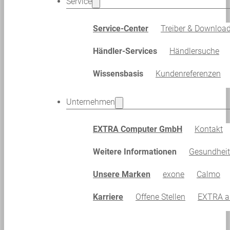
Service
Service-Center
Treiber & Downloa
Händler-Services
Händlersuche
Wissensbasis
Kundenreferenzen
Unternehmen
EXTRA Computer GmbH
Kontakt
Weitere Informationen
Gesundhei
Unsere Marken
exone
Calmo
Karriere
Offene Stellen
EXTRA al