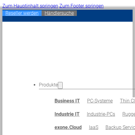
Zum Hauptinhalt springen
Zum Footer springen
Reseller werden
Händlersuche
Produkte
Business IT
PC-Systeme
Thin Cl
Industrie IT
Industrie-PCs
Rugge
exone.Cloud
IaaS
Backup Servi