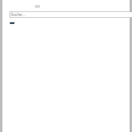
Suche<
suche