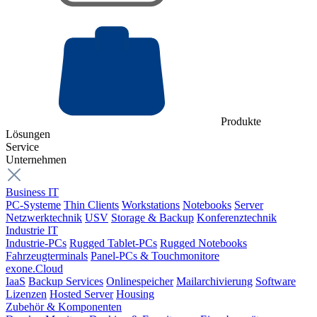
Produkte
Lösungen
Service
Unternehmen
Business IT
PC-Systeme
Thin Clients
Workstations
Notebooks
Server
Netzwerktechnik
USV
Storage & Backup
Konferenztechnik
Industrie IT
Industrie-PCs
Rugged Tablet-PCs
Rugged Notebooks
Fahrzeugterminals
Panel-PCs & Touchmonitore
exone.Cloud
IaaS
Backup Services
Onlinespeicher
Mailarchivierung
Software
Lizenzen
Hosted Server
Housing
Zubehör & Komponenten