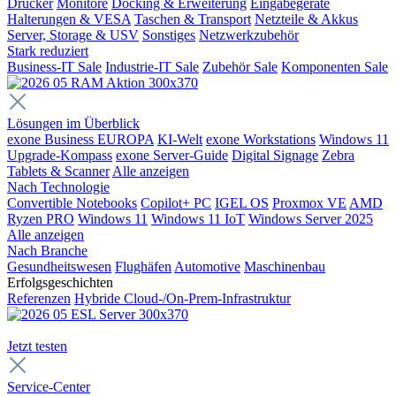
Drucker
Monitore
Docking & Erweiterung
Eingabegeräte
Halterungen & VESA
Taschen & Transport
Netzteile & Akkus
Server, Storage & USV
Sonstiges
Netzwerkzubehör
Stark reduziert
Business-IT Sale
Industrie-IT Sale
Zubehör Sale
Komponenten Sale
Lösungen im Überblick
exone Business EUROPA
KI-Welt
exone Workstations
Windows 11
Upgrade-Kompass
exone Server-Guide
Digital Signage
Zebra
Tablets & Scanner
Alle anzeigen
Nach Technologie
Convertible Notebooks
Copilot+ PC
IGEL OS
Proxmox VE
AMD
Ryzen PRO
Windows 11
Windows 11 IoT
Windows Server 2025
Alle anzeigen
Nach Branche
Gesundheitswesen
Flughäfen
Automotive
Maschinenbau
Erfolgsgeschichten
Referenzen
Hybride Cloud-/On-Prem-Infrastruktur
Jetzt testen
Service-Center