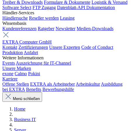
Treiber & Downloads
Formulare & Dokumente
Logistik & Versand
Software Select
FTP Zugang
Datenblatt-API Dokumentation
Händler-Services
Händlersuche
Reseller werden
Leasing
Wissensbasis
Kundenreferenzen
Ratgeber
Newsletter
Medien-Downloads
EXTRA Computer GmbH
Kontakt
Zertifizierungen
Unsere Experten
Code of Conduct
Produktion
Anfahrt
Weitere Informationen
Events
Auszeichnung für IT-Channel
Unsere Marken
exone
Calmo
Pokini
Karriere
Offene Stellen
EXTRA als Arbeitgeber
Arbeitskultur
Ausbildung
bei EXTRA
Benefits
Bewerbungshilfe
Menü schließen
Home
Business IT
Server