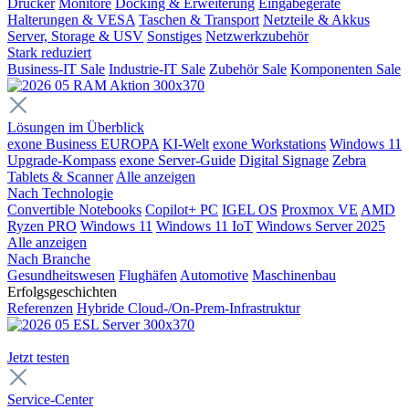
Drucker
Monitore
Docking & Erweiterung
Eingabegeräte
Halterungen & VESA
Taschen & Transport
Netzteile & Akkus
Server, Storage & USV
Sonstiges
Netzwerkzubehör
Stark reduziert
Business-IT Sale
Industrie-IT Sale
Zubehör Sale
Komponenten Sale
Lösungen im Überblick
exone Business EUROPA
KI-Welt
exone Workstations
Windows 11
Upgrade-Kompass
exone Server-Guide
Digital Signage
Zebra
Tablets & Scanner
Alle anzeigen
Nach Technologie
Convertible Notebooks
Copilot+ PC
IGEL OS
Proxmox VE
AMD
Ryzen PRO
Windows 11
Windows 11 IoT
Windows Server 2025
Alle anzeigen
Nach Branche
Gesundheitswesen
Flughäfen
Automotive
Maschinenbau
Erfolgsgeschichten
Referenzen
Hybride Cloud-/On-Prem-Infrastruktur
Jetzt testen
Service-Center