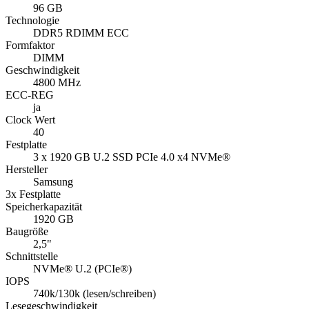
96 GB
Technologie
DDR5 RDIMM ECC
Formfaktor
DIMM
Geschwindigkeit
4800 MHz
ECC-REG
ja
Clock Wert
40
Festplatte
3 x 1920 GB U.2 SSD PCIe 4.0 x4 NVMe®
Hersteller
Samsung
3x Festplatte
Speicherkapazität
1920 GB
Baugröße
2,5"
Schnittstelle
NVMe® U.2 (PCIe®)
IOPS
740k/​130k (lesen/schreiben)
Lesegeschwindigkeit