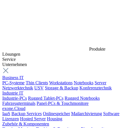
Produkte
Lösungen
Service
Unternehmen
Business IT
PC-Systeme
Thin Clients
Workstations
Notebooks
Server
Netzwerktechnik
USV
Storage & Backup
Konferenztechnik
Industrie IT
Industrie-PCs
Rugged Tablet-PCs
Rugged Notebooks
Fahrzeugterminals
Panel-PCs & Touchmonitore
exone.Cloud
IaaS
Backup Services
Onlinespeicher
Mailarchivierung
Software
Lizenzen
Hosted Server
Housing
Zubehör & Komponenten