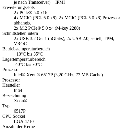
je nach Transceiver) + IPMI
Erweiterungsslots
2x PCIe® 5.0 x16
4x MCIO (PCIe5.0 x8), 2x MCIO (PCIe5.0 x8) Prozessor
abhängig
2x M.2 PCIe® 5.0 x4 (M-key 2280)
Schnittstellen intern
2x USB 3.2 Gen1 (5Gbit/s), 2x USB 2.0, seriell, TPM,
VROC
Betriebstemperaturbereich
+10°C bis 35°C
Lagertemperaturbereich
-40°C bis 70°C
Prozessor
Intel® Xeon® 6517P (3,20 GHz, 72 MB Cache)
Prozessor
Hersteller
Intel
Bezeichnung
Xeon®
Typ
6517P
CPU Sockel
LGA 4710
Anzahl der Kerne