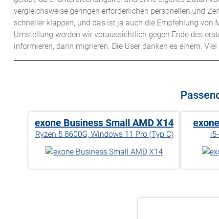
vergleichsweise geringen erforderlichen personellen und Z
schneller klappen, und das ist ja auch die Empfehlung von 
Umstellung werden wir voraussichtlich gegen Ende des erst
informieren, dann migrieren. Die User danken es einem. Viel 
Passend
exone Business Small AMD X14
exone
Ryzen 5 8600G, Windows 11 Pro (Typ C)
i5