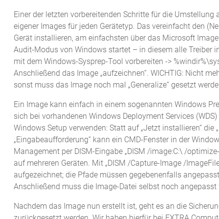
Einer der letzten vorbereitenden Schritte für die Umstellun
eigener Images für jeden Gerätetyp. Das vereinfacht den (N
Gerät installieren, am einfachsten über das Microsoft Imag
Audit-Modus von Windows startet – in diesem alle Treiber i
mit dem Windows-Sysprep-Tool vorbereiten -> %windir%\syst
Anschließend das Image „aufzeichnen“. WICHTIG: Nicht me
sonst muss das Image noch mal „Generalize“ gesetzt werde
Ein Image kann einfach in einem sogenannten Windows Prein
sich bei vorhandenen Windows Deployment Services (WDS) e
Windows Setup verwenden: Statt auf „Jetzt installieren“ di
„Eingabeaufforderung“ kann ein CMD-Fenster in der Windo
Management per DISM-Eingabe „DISM /image:C:\ /optimize-i
auf mehreren Geräten. Mit „DISM /Capture-Image /ImageFil
aufgezeichnet; die Pfade müssen gegebenenfalls angepass
Anschließend muss die Image-Datei selbst noch angepasst we
Nachdem das Image nun erstellt ist, geht es an die Sicheru
zurückgesetzt werden. Wir haben hierfür bei EXTRA Comput