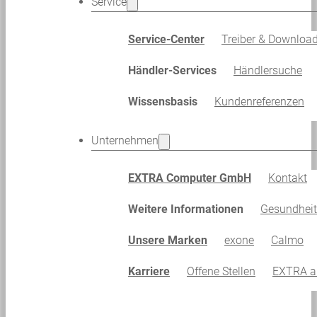
Service
Service-Center
Treiber & Downloa
Händler-Services
Händlersuche
Wissensbasis
Kundenreferenzen
Unternehmen
EXTRA Computer GmbH
Kontakt
Weitere Informationen
Gesundhei
Unsere Marken
exone
Calmo
Karriere
Offene Stellen
EXTRA al