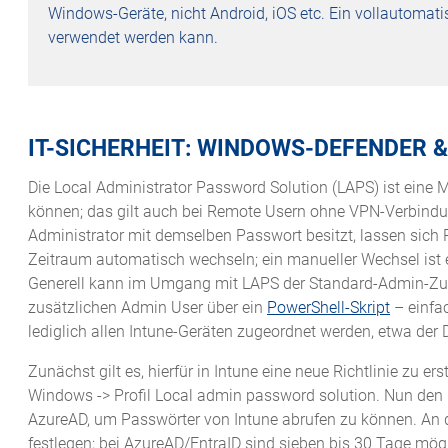
Windows-Geräte, nicht Android, iOS etc. Ein vollautomatis
verwendet werden kann.
IT-SICHERHEIT: WINDOWS-DEFENDER 
Die Local Administrator Password Solution (LAPS) ist eine
können; das gilt auch bei Remote Usern ohne VPN-Verbindung
Administrator mit demselben Passwort besitzt, lassen sich
Zeitraum automatisch wechseln; ein manueller Wechsel ist
Generell kann im Umgang mit LAPS der Standard-Admin-Zuga
zusätzlichen Admin User über ein
PowerShell-Skript
– einfac
lediglich allen Intune-Geräten zugeordnet werden, etwa der
Zunächst gilt es, hierfür in Intune eine neue Richtlinie zu er
Windows -> Profil Local admin password solution. Nun den
AzureAD, um Passwörter von Intune abrufen zu können. An 
festlegen; bei AzureAD/EntraID sind sieben bis 30 Tage mög