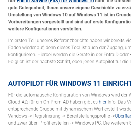
Der
End of Service (EoS) für Windows 10
naht, die Umstel
gute Gelegenheit, Ihnen unsere eigene Geschichte zu erzä
Umstellung von Windows 10 auf Windows 11 ist im Grund
Vorbereitungen vorgestellt und sind auf erste Konfigurat
weitere Konfigurationen vorstellen.
Im ersten Teil unseres Referenzberichts haben wir bereits 
Faden wieder auf, denn dieses Tool ist auch der Zugang, um
konfigurieren. Hierbei werden die Geräte in der EntraID oder
Folglich ist der nächste Schritt, eben jenen Autopilot für di
AUTOPILOT FÜR WINDOWS 11 EINRICH
Für die automatische Konfiguration von Windows wird der Wi
Cloud-AD, für ein On-Prem-AD haben gibt es
hier
Info. Das Vo
entsprechende Gruppe mit dynamischem Wert erstellt werden
Windows -> Registrierung -> Bereitstellungsprofile ->
Oberflä
und zwar über: Profil erstellen -> Windows PC. Die weiteren S