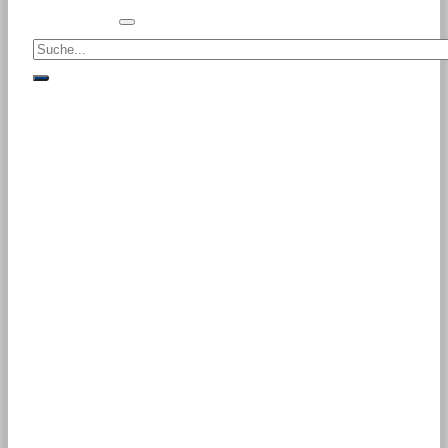
Suche<
suche