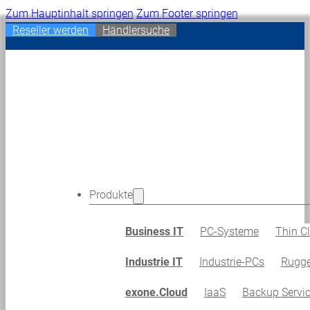
Zum Hauptinhalt springen
Zum Footer springen
Reseller werden
Händlersuche
Produkte
Business IT
PC-Systeme
Thin Cl
Industrie IT
Industrie-PCs
Rugge
exone.Cloud
IaaS
Backup Servi