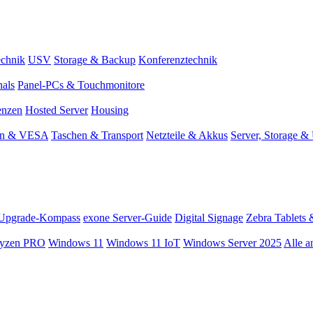
chnik
USV
Storage & Backup
Konferenztechnik
nals
Panel-PCs & Touchmonitore
enzen
Hosted Server
Housing
en & VESA
Taschen & Transport
Netzteile & Akkus
Server, Storage 
Upgrade-Kompass
exone Server-Guide
Digital Signage
Zebra Tablets 
yzen PRO
Windows 11
Windows 11 IoT
Windows Server 2025
Alle a