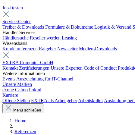
Jetzt testen
Service-Center
Treiber & Downloads
Formulare & Dokumente
Logistik & Versand
S
Händler-Services
Händlersuche
Reseller werden
Leasing
Wissensbasis
Kundenreferenzen
Ratgeber
Newsletter
Medien-Downloads
EXTRA Computer GmbH
Kontakt
Zertifizierungen
Unsere Experten
Code of Conduct
Produkti
Weitere Informationen
Events
Auszeichnung für IT-Channel
Unsere Marken
exone
Calmo
Pokini
Karriere
Offene Stellen
EXTRA als Arbeitgeber
Arbeitskultur
Ausbildung be
Menü schließen
Home
Referenzen