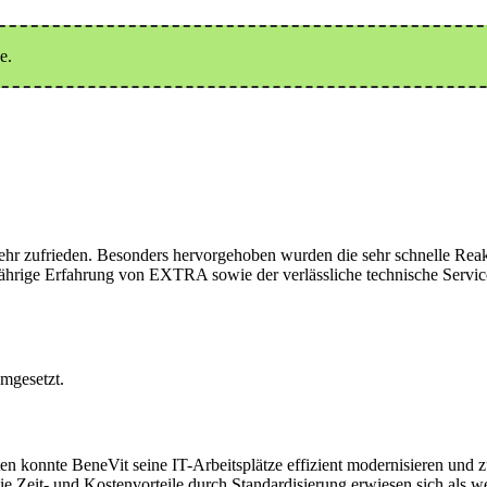
e.
 zufrieden. Besonders hervorgehoben wurden die sehr schnelle Reaktio
rige Erfahrung von EXTRA sowie der verlässliche technische Service 
mgesetzt.
n konnte BeneVit seine IT-Arbeitsplätze effizient modernisieren und 
ie Zeit- und Kostenvorteile durch Standardisierung erwiesen sich als we