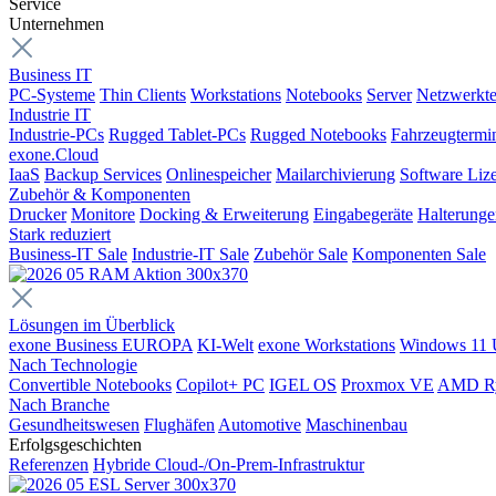
Service
Unternehmen
Business IT
PC-Systeme
Thin Clients
Workstations
Notebooks
Server
Netzwerkte
Industrie IT
Industrie-PCs
Rugged Tablet-PCs
Rugged Notebooks
Fahrzeugtermi
exone.Cloud
IaaS
Backup Services
Onlinespeicher
Mailarchivierung
Software Liz
Zubehör & Komponenten
Drucker
Monitore
Docking & Erweiterung
Eingabegeräte
Halterung
Stark reduziert
Business-IT Sale
Industrie-IT Sale
Zubehör Sale
Komponenten Sale
Lösungen im Überblick
exone Business EUROPA
KI-Welt
exone Workstations
Windows 11 
Nach Technologie
Convertible Notebooks
Copilot+ PC
IGEL OS
Proxmox VE
AMD R
Nach Branche
Gesundheitswesen
Flughäfen
Automotive
Maschinenbau
Erfolgsgeschichten
Referenzen
Hybride Cloud-/On-Prem-Infrastruktur