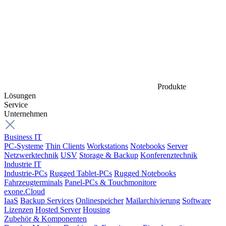
Produkte
Lösungen
Service
Unternehmen
Business IT
PC-Systeme
Thin Clients
Workstations
Notebooks
Server
Netzwerktechnik
USV
Storage & Backup
Konferenztechnik
Industrie IT
Industrie-PCs
Rugged Tablet-PCs
Rugged Notebooks
Fahrzeugterminals
Panel-PCs & Touchmonitore
exone.Cloud
IaaS
Backup Services
Onlinespeicher
Mailarchivierung
Software
Lizenzen
Hosted Server
Housing
Zubehör & Komponenten