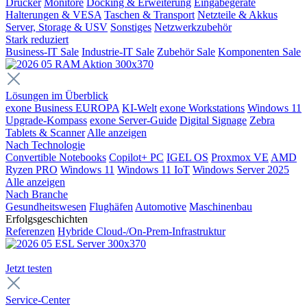
Drucker
Monitore
Docking & Erweiterung
Eingabegeräte
Halterungen & VESA
Taschen & Transport
Netzteile & Akkus
Server, Storage & USV
Sonstiges
Netzwerkzubehör
Stark reduziert
Business-IT Sale
Industrie-IT Sale
Zubehör Sale
Komponenten Sale
Lösungen im Überblick
exone Business EUROPA
KI-Welt
exone Workstations
Windows 11
Upgrade-Kompass
exone Server-Guide
Digital Signage
Zebra
Tablets & Scanner
Alle anzeigen
Nach Technologie
Convertible Notebooks
Copilot+ PC
IGEL OS
Proxmox VE
AMD
Ryzen PRO
Windows 11
Windows 11 IoT
Windows Server 2025
Alle anzeigen
Nach Branche
Gesundheitswesen
Flughäfen
Automotive
Maschinenbau
Erfolgsgeschichten
Referenzen
Hybride Cloud-/On-Prem-Infrastruktur
Jetzt testen
Service-Center