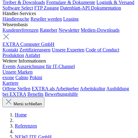
Treiber & Downloads
Formulare & Dokumente
Logistik & Versand
Software Select
FTP Zugang
Datenblatt-API Dokumentation
Händler-Services
Händlersuche
Reseller werden
Leasing
Wissensbasis
Kundenreferenzen
Ratgeber
Newsletter
Medien-Downloads
EXTRA Computer GmbH
Kontakt
Zertifizierungen
Unsere Experten
Code of Conduct
Produktion
Anfahrt
Weitere Informationen
Events
Auszeichnung für IT-Channel
Unsere Marken
exone
Calmo
Pokini
Karriere
Offene Stellen
EXTRA als Arbeitgeber
Arbeitskultur
Ausbildung
bei EXTRA
Benefits
Bewerbungshilfe
Menü schließen
Home
Referenzen
NEWLITE GmbH