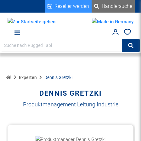
Reseller werden
Händlersuche
alt springen
Suche
Suc
Home
Experten
Dennis Gretzki
DENNIS GRETZKI
Produktmanagement Leitung Industrie