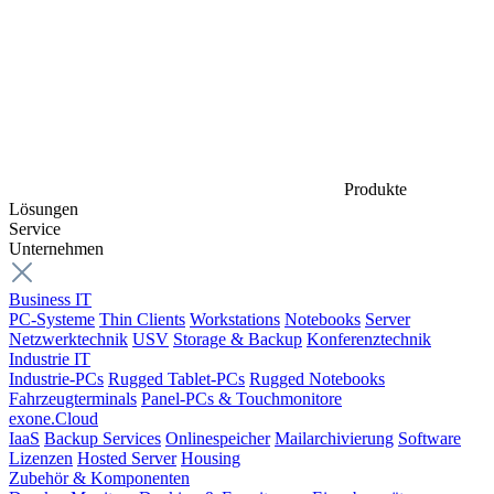
Produkte
Lösungen
Service
Unternehmen
Business IT
PC-Systeme
Thin Clients
Workstations
Notebooks
Server
Netzwerktechnik
USV
Storage & Backup
Konferenztechnik
Industrie IT
Industrie-PCs
Rugged Tablet-PCs
Rugged Notebooks
Fahrzeugterminals
Panel-PCs & Touchmonitore
exone.Cloud
IaaS
Backup Services
Onlinespeicher
Mailarchivierung
Software
Lizenzen
Hosted Server
Housing
Zubehör & Komponenten