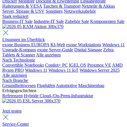
Drucker
Monitore
Docking & Erweiterung
Eingabegeräte
Halterungen & VESA
Taschen & Transport
Netzteile & Akkus
Server, Storage & USV
Sonstiges
Netzwerkzubehör
Stark reduziert
Business-IT Sale
Industrie-IT Sale
Zubehör Sale
Komponenten Sale
Lösungen im Überblick
exone Business EUROPA
KI-Welt
exone Workstations
Windows 11
Upgrade-Kompass
exone Server-Guide
Digital Signage
Zebra
Tablets & Scanner
Alle anzeigen
Nach Technologie
Convertible Notebooks
Copilot+ PC
IGEL OS
Proxmox VE
AMD
Ryzen PRO
Windows 11
Windows 11 IoT
Windows Server 2025
Alle anzeigen
Nach Branche
Gesundheitswesen
Flughäfen
Automotive
Maschinenbau
Erfolgsgeschichten
Referenzen
Hybride Cloud-/On-Prem-Infrastruktur
Jetzt testen
Service-Center