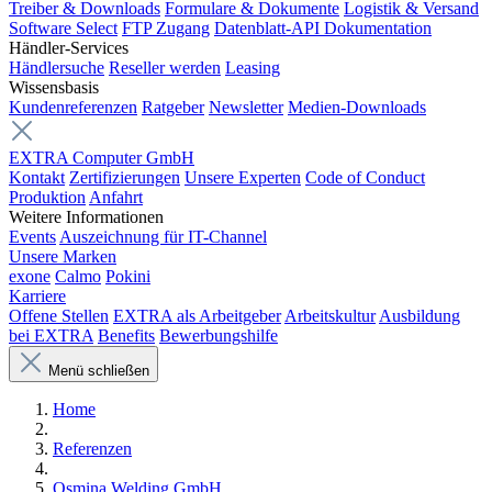
Treiber & Downloads
Formulare & Dokumente
Logistik & Versand
Software Select
FTP Zugang
Datenblatt-API Dokumentation
Händler-Services
Händlersuche
Reseller werden
Leasing
Wissensbasis
Kundenreferenzen
Ratgeber
Newsletter
Medien-Downloads
EXTRA Computer GmbH
Kontakt
Zertifizierungen
Unsere Experten
Code of Conduct
Produktion
Anfahrt
Weitere Informationen
Events
Auszeichnung für IT-Channel
Unsere Marken
exone
Calmo
Pokini
Karriere
Offene Stellen
EXTRA als Arbeitgeber
Arbeitskultur
Ausbildung
bei EXTRA
Benefits
Bewerbungshilfe
Menü schließen
Home
Referenzen
Osmina Welding GmbH