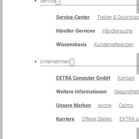
Service
Service-Center
Treiber & Downloa
Händler-Services
Händlersuche
Wissensbasis
Kundenreferenzen
Unternehmen
EXTRA Computer GmbH
Kontakt
Weitere Informationen
Gesundhei
Unsere Marken
exone
Calmo
Karriere
Offene Stellen
EXTRA al