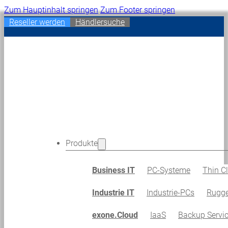
Zum Hauptinhalt springen
Zum Footer springen
Reseller werden
Händlersuche
Produkte
Business IT
PC-Systeme
Thin Cl
Industrie IT
Industrie-PCs
Rugge
exone.Cloud
IaaS
Backup Servi