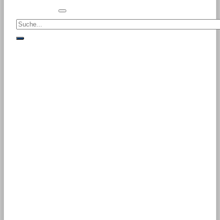
Suche<
suche