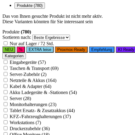
Produkte
(780)
Das von Ihnen gesuchte Produkt ist nicht mehr aktiv.
Diese Varianten könnten für Sie interessant sein
Produkte
(780)
Sortieren nach:
Nur auf Lager / 72 Std.
NEU
%
EXTRA leise
Proxmox-Ready
Empfehlung
KI Ready
Kategorien
Eingabegeräte (57)
Taschen & Transport (69)
Server-Zubehör (2)
Netzteile & Akkus (164)
Kabel & Adapter (64)
Akku Ladegeräte & -Stationen (54)
Server (28)
Monitorhalterungen (23)
Tablet Ersatz- & Zusatzakkus (44)
KFZ-/Fahrzeughalterungen (37)
Workstations (7)
Druckerzubehör (36)
Office Monitore (18)