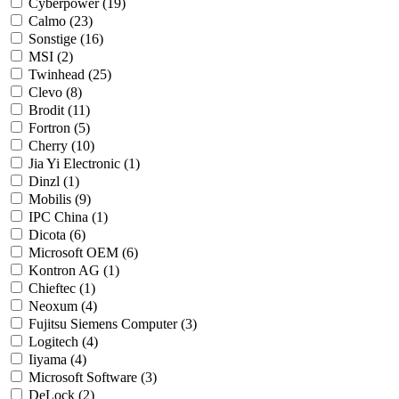
Cyberpower (19)
Calmo (23)
Sonstige (16)
MSI (2)
Twinhead (25)
Clevo (8)
Brodit (11)
Fortron (5)
Cherry (10)
Jia Yi Electronic (1)
Dinzl (1)
Mobilis (9)
IPC China (1)
Dicota (6)
Microsoft OEM (6)
Kontron AG (1)
Chieftec (1)
Neoxum (4)
Fujitsu Siemens Computer (3)
Logitech (4)
Iiyama (4)
Microsoft Software (3)
DeLock (2)