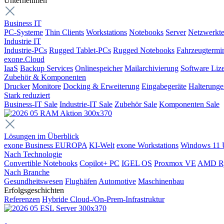
Unternehmen
Business IT
PC-Systeme
Thin Clients
Workstations
Notebooks
Server
Netzwerkte
Industrie IT
Industrie-PCs
Rugged Tablet-PCs
Rugged Notebooks
Fahrzeugtermi
exone.Cloud
IaaS
Backup Services
Onlinespeicher
Mailarchivierung
Software Liz
Zubehör & Komponenten
Drucker
Monitore
Docking & Erweiterung
Eingabegeräte
Halterung
Stark reduziert
Business-IT Sale
Industrie-IT Sale
Zubehör Sale
Komponenten Sale
Lösungen im Überblick
exone Business EUROPA
KI-Welt
exone Workstations
Windows 11 
Nach Technologie
Convertible Notebooks
Copilot+ PC
IGEL OS
Proxmox VE
AMD R
Nach Branche
Gesundheitswesen
Flughäfen
Automotive
Maschinenbau
Erfolgsgeschichten
Referenzen
Hybride Cloud-/On-Prem-Infrastruktur