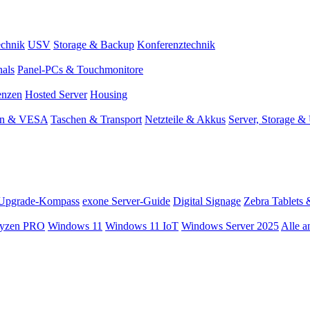
chnik
USV
Storage & Backup
Konferenztechnik
nals
Panel-PCs & Touchmonitore
enzen
Hosted Server
Housing
en & VESA
Taschen & Transport
Netzteile & Akkus
Server, Storage 
Upgrade-Kompass
exone Server-Guide
Digital Signage
Zebra Tablets 
yzen PRO
Windows 11
Windows 11 IoT
Windows Server 2025
Alle a