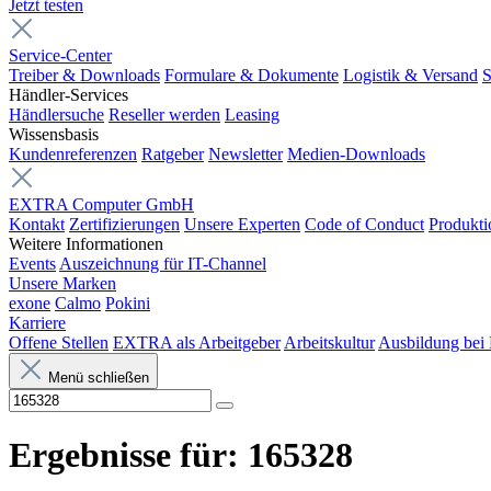
Jetzt testen
Service-Center
Treiber & Downloads
Formulare & Dokumente
Logistik & Versand
S
Händler-Services
Händlersuche
Reseller werden
Leasing
Wissensbasis
Kundenreferenzen
Ratgeber
Newsletter
Medien-Downloads
EXTRA Computer GmbH
Kontakt
Zertifizierungen
Unsere Experten
Code of Conduct
Produkti
Weitere Informationen
Events
Auszeichnung für IT-Channel
Unsere Marken
exone
Calmo
Pokini
Karriere
Offene Stellen
EXTRA als Arbeitgeber
Arbeitskultur
Ausbildung be
Menü schließen
Ergebnisse für:
165328